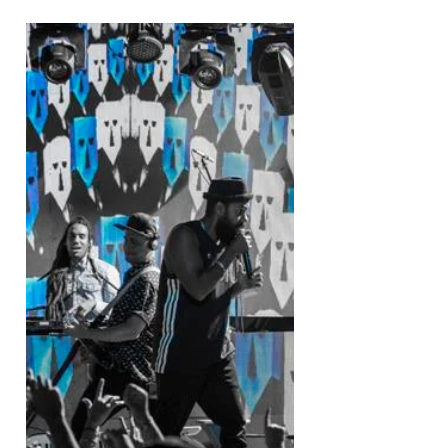
PERNAMBUÉS REDEFINEM
A ARTE PERIFÉRICA
Entrevista com Davi Mali: Explorando
Múltiplas Versões da Arte em Pernambués.
Nesta entrevista exclusiva, conversamos
com Davi Mali, um...