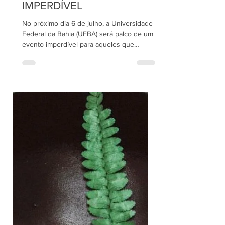
26 de jun. de 2023
2 min de leitura
A INCLUSÃO LGBTQIA+
NO DESFILE DO 2 DE
JULHO: UM
DOCUMENTÁRIO
IMPERDÍVEL
No próximo dia 6 de julho, a Universidade
Federal da Bahia (UFBA) será palco de um
evento imperdível para aqueles que
valorizam a...