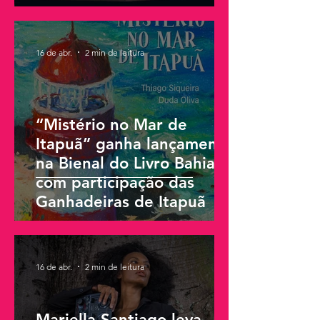
16 de abr.
2 min de leitura
“Mistério no Mar de
Itapuã” ganha lançamento
na Bienal do Livro Bahia
com participação das
Ganhadeiras de Itapuã
16 de abr.
2 min de leitura
Mariella Santiago leva