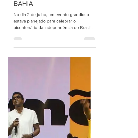
20 de jun. de 2023
2 min de leitura
A MUDANÇA DE LOCAL
DO SHOW DO
BAIANASYSTEM PARA O
BICENTENÁRIO DA
INDEPENDÊNCIA NA
BAHIA
No dia 2 de julho, um evento grandioso
estava planejado para celebrar o
bicentenário da Independência do Brasil
na Bahia. O show gratuito...