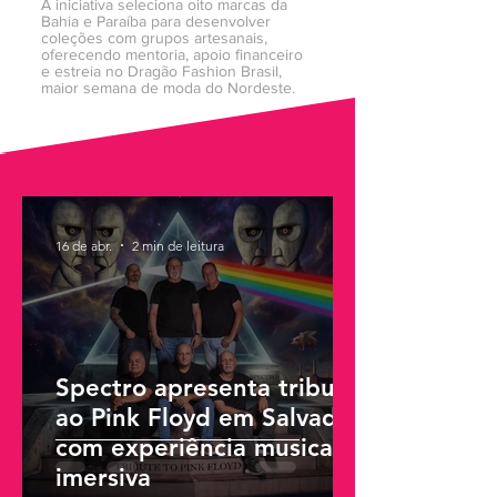
A iniciativa seleciona oito marcas da
Bahia e Paraíba para desenvolver
coleções com grupos artesanais,
oferecendo mentoria, apoio financeiro
e estreia no Dragão Fashion Brasil,
maior semana de moda do Nordeste.
16 de abr.
2 min de leitura
Spectro apresenta tributo
ao Pink Floyd em Salvador
com experiência musical
imersiva