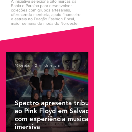
A iniciativa seleciona oito marcas da
Bahia e Paraíba para desenvolver
coleções com grupos artesanais,
oferecendo mentoria, apoio financeiro
e estreia no Dragão Fashion Brasil,
maior semana de moda do Nordeste.
16 de abr.
2 min de leitura
Spectro apresenta tributo
ao Pink Floyd em Salvador
com experiência musical
imersiva