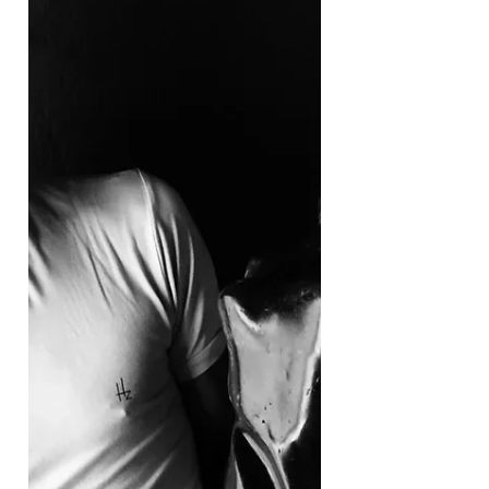
capoeira Felipe Santiago, de Santo Amaro
da Purificação (BA), não para de cantar.
Nem fica longe do...