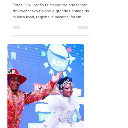
OS DIAS 2 E 5 DE ABRIL
Fotos: Divulgação O melhor do artesanato
do Recôncavo Baiano e grandes nomes da
música local, regional e nacional fazem
parte da programação da feira tricentenária
de Nazaré Após a realização da edição
histórica em 2025, a maior exposição de
artesanato ao ar livre da América Latina
retorna em 2026 com mais uma edição
promissora e repleta de novidades,
mantendo a tradição tricentenária de
receber milhares de baianos e turistas
durante a Semana Santa na cidade de
Nazaré-Ba. Pat