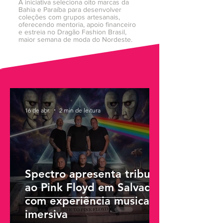
A iniciativa seleciona oito marcas da
Bahia e Paraíba para desenvolver
coleções com grupos artesanais,
oferecendo mentoria, apoio financeiro
e estreia no Dragão Fashion Brasil,
maior semana de moda do Nordeste.
16 de abr.
2 min de leitura
Spectro apresenta tributo
ao Pink Floyd em Salvador
com experiência musical
imersiva