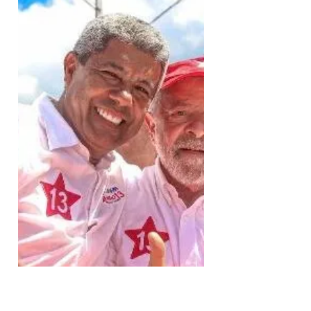
FESTIVAL CULTURAL E
GASTRONOMICO DA
OSTRA
A comunidade quilombola Kaonge, em
Cachoeira recôncavo baiano, localizada a
110 quilômetros de Salvador, será sede da
15ª Edição da Festa...