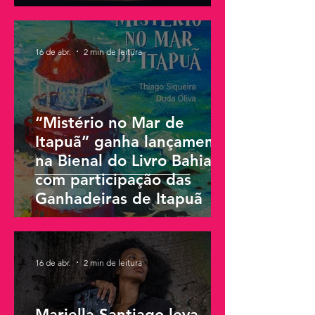
16 de abr.
2 min de leitura
“Mistério no Mar de
Itapuã” ganha lançamento
na Bienal do Livro Bahia
com participação das
Ganhadeiras de Itapuã
16 de abr.
2 min de leitura
Mariella Santiago leva