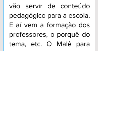
vão servir de conteúdo 
pedagógico para a escola. 
E aí vem a formação dos 
professores, o porquê do 
tema, etc. O Malê para 
mim, hoje, passa a 
representar não só um 
bloco de carnaval, mas 
um espaço de formação, 
interação com a 
comunidade e 
resistência”, completa o 
vice-presidente.