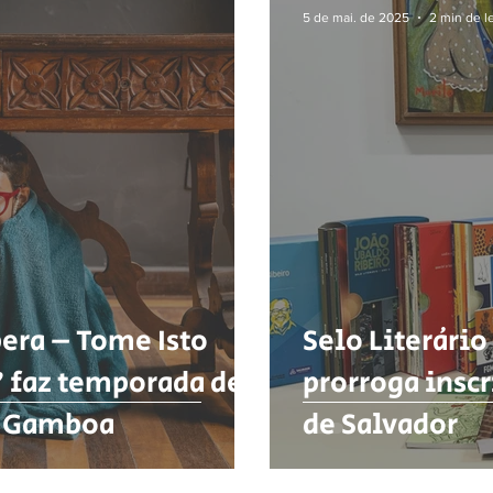
5 de mai. de 2025
2 min de le
era – Tome Isto
Selo Literário
” faz temporada de
prorroga inscr
o Gamboa
de Salvador