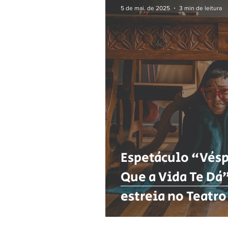
5 de mai. de 2025
3 min de leitura
Espetáculo “Vésp
Que a Vida Te Dá
estreia no Teatr