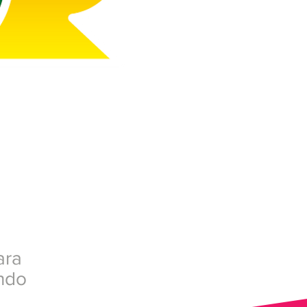
ara
ndo