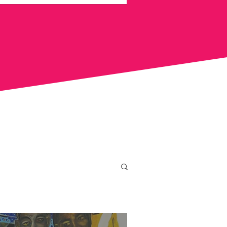
 Alves, em Salvador. Com o
ta apresenta uma experiência
, dialogando com o conceito
o é dedicado aos povo