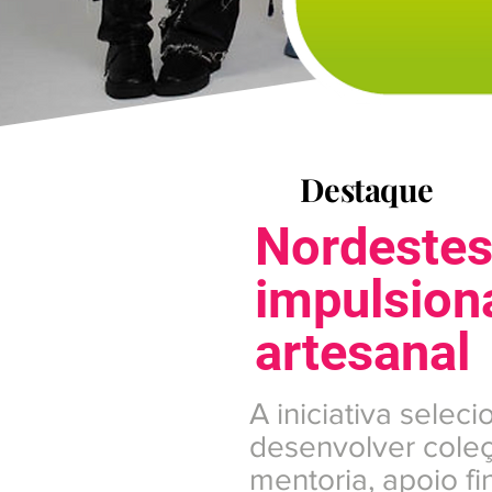
Destaque
Nordestes
impulsio
artesanal
A iniciativa selec
desenvolver cole
mentoria, apoio f