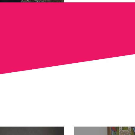
26 de abril, na Casa Castro
show “Aqualtunes” , a artis
musical construída ao vivo
do evento, que nesta ediçã