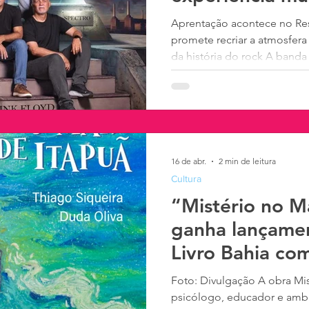
Aprentação acontece no Re
promete recriar a atmosfer
da história do rock A band
Salvador, no dia 18 de abril
do Cobra, o espetáculo Tribut
experiência musical imersiva
de uma das maiores bandas 
ingressos estão à venda exc
Maker, com couvert artístico
16 de abr.
2 min de leitura
Reconhecida
Cultura
“Mistério no M
ganha lançamen
Livro Bahia co
das Ganhadeira
Foto: Divulgação A obra Mist
psicólogo, educador e ambie