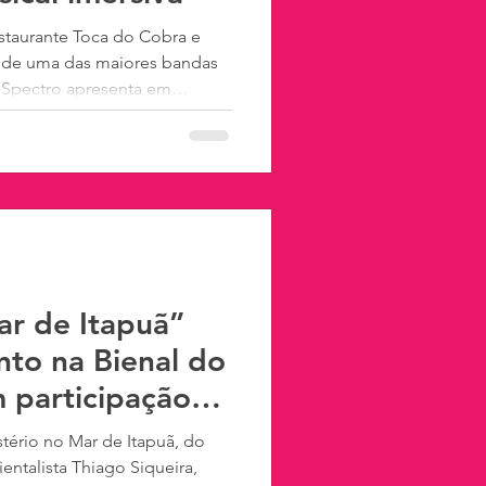
staurante Toca do Cobra e
a de uma das maiores bandas
a Spectro apresenta em
, às 21h, no Restaurante Toca
o a Pink Floyd, uma
 que recria a atmosfera única
da história do rock. Os
lusivamente pelo Ticket
 no valor de R$ 90.
ar de Itapuã”
to na Bienal do
m participação
s de Itapuã
ério no Mar de Itapuã, do
ntalista Thiago Siqueira,