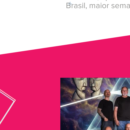
+
Brasil, maior se