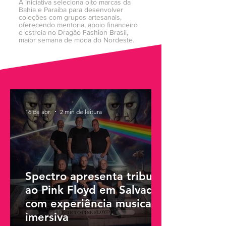
A iniciativa seleciona oito marcas da
Bahia e Paraíba para desenvolver
coleções com grupos artesanais,
oferecendo mentoria, apoio financeiro
e estreia no Dragão Fashion Brasil,
maior semana de moda do Nordeste.
16 de abr.
2 min de leitura
Spectro apresenta tributo
ao Pink Floyd em Salvador
com experiência musical
imersiva