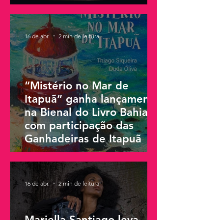
16 de abr.
2 min de leitura
“Mistério no Mar de
Itapuã” ganha lançamento
na Bienal do Livro Bahia
com participação das
Ganhadeiras de Itapuã
16 de abr.
2 min de leitura
Mariella Santiago leva