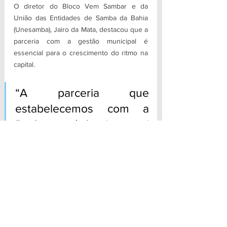
O diretor do Bloco Vem Sambar e da 
União das Entidades de Samba da Bahia 
(Unesamba), Jairo da Mata, destacou que a 
parceria com a gestão municipal é 
essencial para o crescimento do ritmo na 
capital. 
“A parceria que 
estabelecemos com a 
Prefeitura é fundamental 
para que possamos 
profissionalizar nossas 
entidades e seguir 
dialogando com os 
setores públicos e 
privados e atingir nossos 