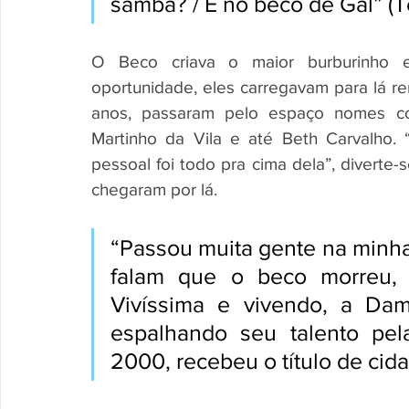
samba? / É no beco de Gal” (T
O Beco criava o maior burburinho en
oportunidade, eles carregavam para lá r
anos, passaram pelo espaço nomes com
Martinho da Vila e até Beth Carvalho. 
pessoal foi todo pra cima dela”, diverte
chegaram por lá.
“Passou muita gente na minha 
falam que o beco morreu, e
Vivíssima e vivendo, a Da
espalhando seu talento pel
2000, recebeu o título de cid