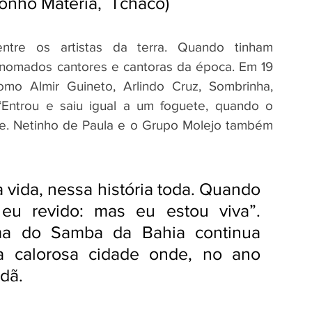
onho Matéria,  Tchaco)
tre os artistas da terra. Quando tinham 
enomados cantores e cantoras da época. Em 19 
o Almir Guineto, Arlindo Cruz, Sombrinha, 
“Entrou e saiu igual a um foguete, quando o 
-se. Netinho de Paula e o Grupo Molejo também 
vida, nessa história toda. Quando 
u revido: mas eu estou viva”. 
ma do Samba da Bahia continua 
a calorosa cidade onde, no ano 
adã.