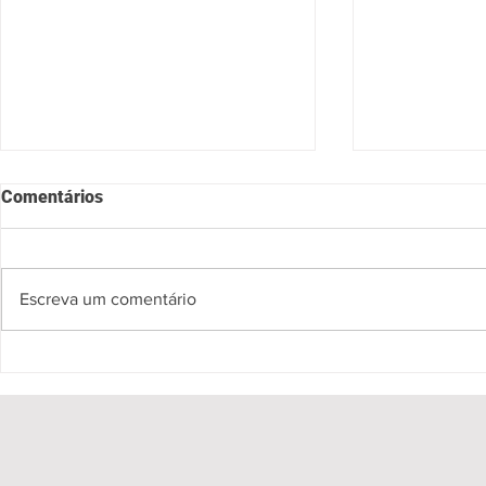
Comentários
Escreva um comentário
Coleções da 1ª edição do
Spectro apr
Mãos da Moda Bahia serão
Pink Floyd 
lançadas com desfile e feira
experiência
de moda artesanal de 22 a 24
de maio, no MAC-BA