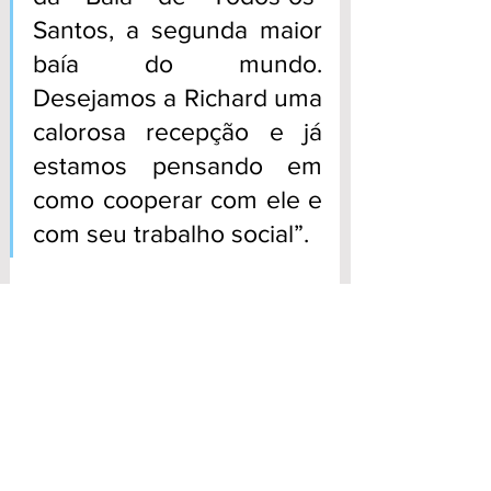
Santos, a segunda maior 
baía do mundo. 
Desejamos a Richard uma 
calorosa recepção e já 
estamos pensando em 
como cooperar com ele e 
com seu trabalho social”.
A viagem – 
Para além do teor aventureiro 
da viagem, Kohler também está captando 
recursos para a Operação Sorriso, na 
África do Sul. Trata-se de uma organização 
médica voluntária para atendimentos e 
cirurgias gratuitas a crianças com fissuras 
faciais. 