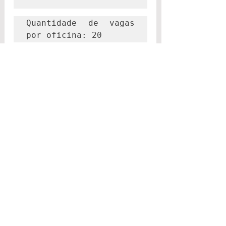
Quantidade de vagas 
por oficina: 20
Rodas de Conversa
Local: Casa Rosa - 
Rio Vermelho
 25/09 (quarta-feira)