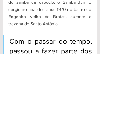
do samba de caboclo, o Samba Junino 
surgiu no final dos anos 1970 no bairro do 
Engenho Velho de Brotas, durante a 
trezena de Santo Antônio. 
Com o passar do tempo, 
passou a fazer parte dos 
festejos de São João nas 
ruas dos bairros 
populares de Salvador. 
Nos anos 90, influenciou 
o surgimento do pagode 
baiano.
Em 2011, foi criada a Liga do Samba Junino 
e em 2018 foi reconhecido como 