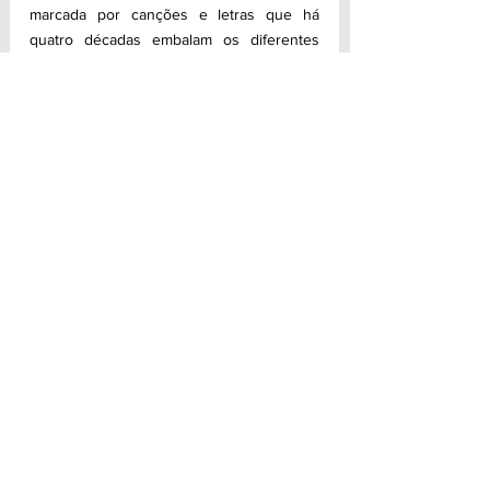
marcada por canções e letras que há 
quatro décadas embalam os diferentes 
sentimentos de sua época e composições, 
nos álbuns “A Cama e a TV” (1997); “Morda 
Minha Língua” (2001); “Ladainha” (2003); 
“Samba Passarinho” (2005); “Segundo 
Tempo” (2007); “Vibe” (2009)”; “2012” 
(2012): “O Eterno Retorno” (2016): “O Bem 
do Mar” (2019); “Eu e o Tempo” (2021); 
“Canções Flutuantes - Volume 1” (2023); 
“Canções Flutuantes - Volume 2” (2023); e 
“Canções Flutuantes - Volume 3” (2024).
PÉRI – CANÇÕES FLUTUANTES
Quando: 
14 de dezembro de 2024 
(sábado)
Abertura da Casa:
 21h
Início do show:
 22h
Onde:
 Casa Rosa (Praça Colombo, 106 – 