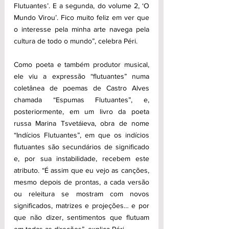
Flutuantes’. E a segunda, do volume 2, ‘O 
Mundo Virou’. Fico muito feliz em ver que 
o interesse pela minha arte navega pela 
cultura de todo o mundo”, celebra Péri.
Como poeta e também produtor musical, 
ele viu a expressão “flutuantes” numa 
coletânea de poemas de Castro Alves 
chamada “Espumas Flutuantes”, e, 
posteriormente, em um livro da poeta 
russa Marina Tsvetáieva, obra de nome 
“Indícios Flutuantes”, em que os indícios 
flutuantes são secundários de significado 
e, por sua instabilidade, recebem este 
atributo. “É assim que eu vejo as canções, 
mesmo depois de prontas, a cada versão 
ou releitura se mostram com novos 
significados, matrizes e projeções… e por 
que não dizer, sentimentos que flutuam 
em todas as direções”, explica Péri.