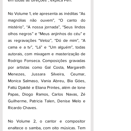
No Volume 1, ele apresenta as inéditas “As 
magnólias não ouvem”, “O canto do 
mistério”, “A nossa jornada”, “Seus lindos 
olhos negros” e “Meus anjinhos do céu” e 
as regravações “Veloz”, “Dó de mim”, “A 
cama e a tv”, “Lá” e “Um alguém”, todas 
autorais, com mixagem e masterização de 
Rodrigo Fonseca. Composições gravadas 
por artistas como Gal Costa, Margareth 
Menezes, Jussara Silveira, Ceumar, 
Monica Salmaso, Vania Abreu, Bia Góes, 
Fattú Djakité e Eliana Printes, além de Ione 
Papas, Diogo Ramos, Carlos Navas, Zé 
Guilherme, Patricia Talen, Denise Melo e 
Ricardo Chaves.
No Volume 2, o cantor e compositor 
enaltece o samba, com oito músicas. Tem 