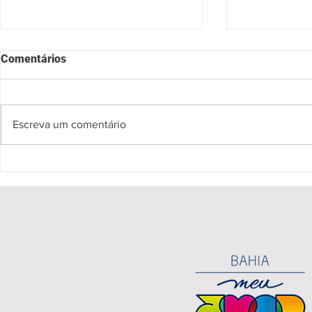
Comentários
Escreva um comentário
Spectro apresenta tributo ao
“Mistério n
Pink Floyd em Salvador com
ganha lança
experiência musical imersiva
do Livro Ba
participaçã
Ganhadeiras