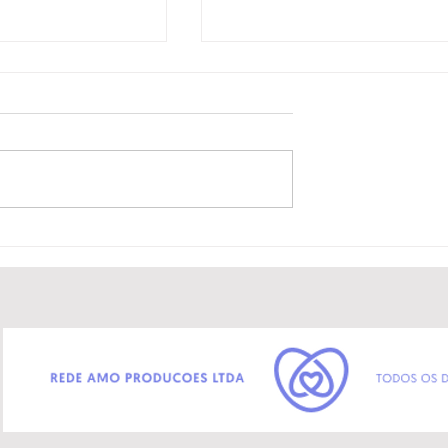
o Mar de Itapuã”
Mariella Santiago leva sho
mento na Bienal
“Aqualtunes” ao Moviment
hia com
IRUN e encerra programaç
o das
com performance sonora a
 de Itapuã
vivo