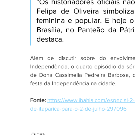
"Os historiadores oficiais não
Felipa de Oliveira simboliza
feminina e popular. E hoje o
Brasília, no Panteão da Pátri
destaca.
Além de discutir sobre do envolvime
Independência, o quarto episódio da sér
de Dona Cassimelia Pedreira Barbosa, d
festa da Independência na cidade.
Fonte: 
https://www.ibahia.com/especial-2-
de-itaparica-para-o-2-de-julho-297096
Cultura