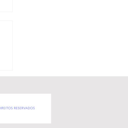
w
o
ão
o