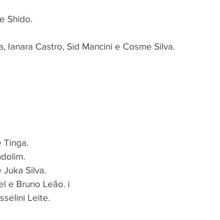
e Shido.
 Ianara Castro, Sid Mancini e Cosme Silva.
 Tinga.
ndolim.
 Juka Silva.
el e Bruno Leão. i
selini Leite.