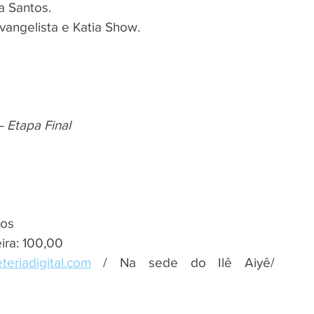
a Santos.
vangelista e Katia Show.
– Etapa Final
dos
ira: 100,00
teriadigital.com
 / Na sede do Ilê Aiyê/ 