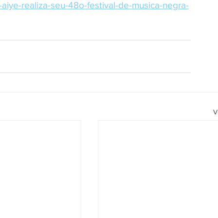
e-aiye-realiza-seu-48o-festival-de-musica-negra-
V