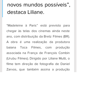
novos mundos possíveis”, 
destaca Liliane.
“Madeleine à Paris” está previsto para 
chegar às telas dos cinemas ainda neste 
ano, com distribuição da Bretz Filmes (BR). 
A obra é uma realização da produtora 
baiana Toca Filmes, com produção 
associada na França de François Combin 
(Urubu Filmes). Dirigido por Liliane Mutti, o 
filme tem direção de fotografia de Daniel 
Zarvos, que também assina a produção 
executiva, narração do ator francês 
Christopher Ecobichon.
Fonte: 
https://aloalobahia.com/noticias/2024/06/0
4/filme-sobre-artista-queer-baiano-e-