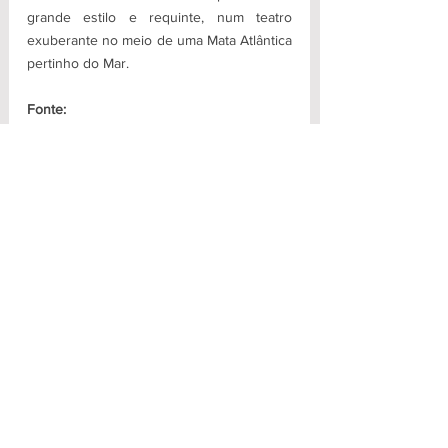
grande estilo e requinte, num teatro 
exuberante no meio de uma Mata Atlântica 
pertinho do Mar.
Fonte: 
https://www.trbn.com.br/materia/I77882/fes
tival-de-musica-de-trancoso-retoma-apos-
quase-quatro-anos
Para Dançar
Ver tudo
Posts recentes