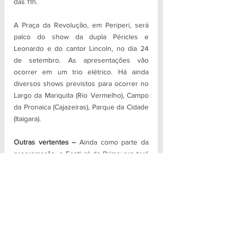
das 11h.
A Praça da Revolução, em Periperi, será 
palco do show da dupla Péricles e 
Leonardo e do cantor Lincoln, no dia 24 
de setembro. As apresentações vão 
ocorrer em um trio elétrico. Há ainda 
diversos shows previstos para ocorrer no 
Largo da Mariquita (Rio Vermelho), Campo 
da Pronaica (Cajazeiras), Parque da Cidade 
(Itaigara).
Outras vertentes –
 Ainda como parte da 
programação, o Festival da Primavera terá 
circuito gastronômico em 22 bares e 
restaurantes do Centro Histórico, com 
preços e cardápios diferenciados. Quem 
comparecer aos estabelecimentos poderá 
apreciar ainda, no Largo do Cruzeiro do 
São Francisco, atrações musicais 