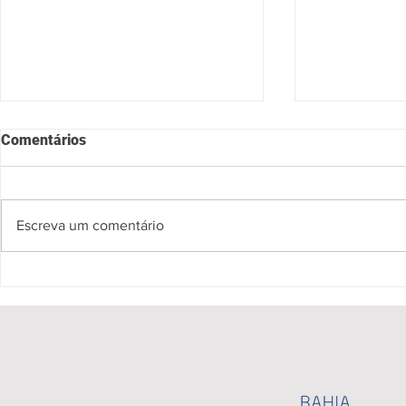
Comentários
Escreva um comentário
Coleções da 1ª edição do
Spectro apr
Mãos da Moda Bahia serão
Pink Floyd 
lançadas com desfile e feira
experiência
de moda artesanal de 22 a 24
de maio, no MAC-BA