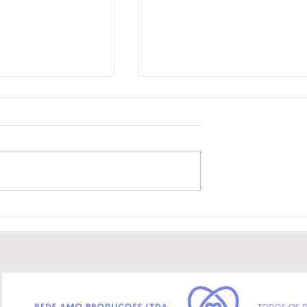
esenta tributo ao
“Mistério no Mar de Itapuã
em Salvador com
ganha lançamento na Biena
 musical imersiva
do Livro Bahia com
participação das
Ganhadeiras de Itapuã