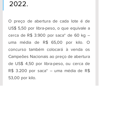
2022.
O preço de abertura de cada lote é de 
US$ 5,50 por libra-peso, o que equivale a 
cerca de R$ 3.900 por saca* de 60 kg – 
uma média de R$ 65,00 por kilo. O 
concurso também colocará à venda os 
Campeões Nacionais ao preço de abertura 
de US$ 4,50 por libra-peso, ou cerca de 
R$ 3.200 por saca* – uma média de R$ 
53,00 por kilo.
Os valores alcançados devem ser bem 
superiores aos do mercado convencional, 
estima a Associação Brasileira de Cafés 
Especiais. Mais uma prova de que não só 
ouro e diamantes fazem a fama e a 
riqueza da Chapada Diamantina.