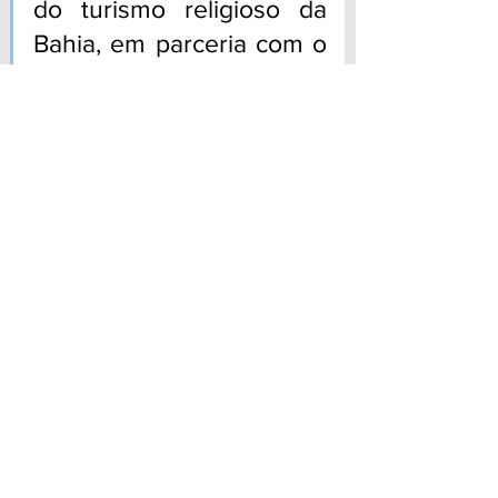
do turismo religioso da 
Bahia, em parceria com o 
Governo do Estado, para 
incrementar o segmento, 
atraindo um número 
maior de turistas”, 
destacou o prefeito de 
Esplanada, Nandinho da 
Serraria.  
Fé
Ver tudo