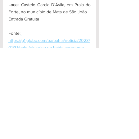
Local: 
Castelo Garcia D’Ávila, em Praia do 
Forte, no município de Mata de São João
Entrada Gratuita
Fonte:
https://g1.globo.com/ba/bahia/noticia/2023/
01/31/bale-folclorico-da-bahia-apresenta-
espetaculo-no-castelo-garcia-davila-
construcao-historica-localizada-na-
rms.ghtml
Cultura
Ver tudo
Posts recentes