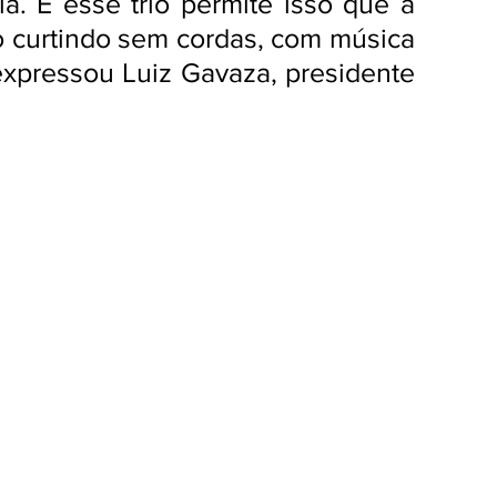
. E esse trio permite isso que a 
o curtindo sem cordas, com música 
expressou Luiz Gavaza, presidente 