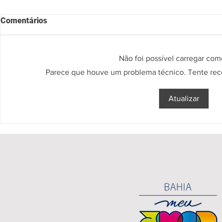
Comentários
Não foi possível carregar com
Parece que houve um problema técnico. Tente recon
'MACETANDO', MÚSICA DE
“É O TAPE
Atualizar
IVETE SANGALO, BOMBA EM
TRAZENDO 
NÚMEROS E SE CONSOLIDA
UNIDADE E 
COMO HIT DO CARNAVAL
REFORÇA J
RODRIGUES
DOS FILHO