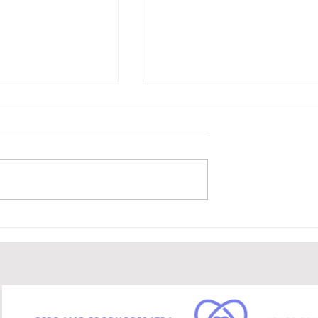
OSIÇÃO DE
A POTÊNCIA SONORA DO
O AO AR LIVRE
NORDESTE DE AMARALIN
 LATINA, FEIRA
 2026 ACONTECE
AS 2 E 5 DE