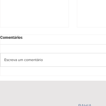
Comentários
Escreva um comentário
Rota dos Cafés Especiais é a
MAIOR EXP
nova atração da zona
ARTESANAT
turística Caminhos do
DA AMÉRICA
Sudoeste
DE CAXIXIS
ENTRE OS DI
ABRIL