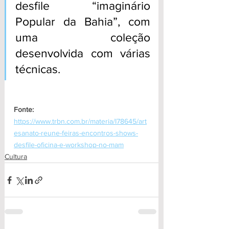
desfile “imaginário 
Popular da Bahia”, com 
uma coleção 
desenvolvida com várias 
técnicas.
Fonte:
https://www.trbn.com.br/materia/I78645/art
esanato-reune-feiras-encontros-shows-
desfile-oficina-e-workshop-no-mam
Cultura