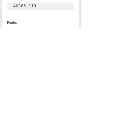
40366-110
Fonte
: 
https://elcabong.com.br/evento/arraiye-do-
ile-bandaiye-cha-de-arueira-fogueirao-e-
samba-tororo/
Ver tudo
Posts recentes