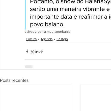
Portanto, o show do BaianaSy
serão uma maneira vibrante e
importante data e reafirmar a i
povo baiano.
salvador
bahia meu amor
bahia
Cultura
Agenda
Festejo
Posts recentes