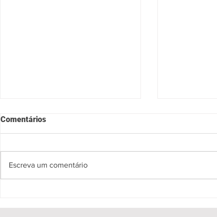
Comentários
Escreva um comentário
Spectro apresenta tributo ao
“Mistério n
Pink Floyd em Salvador com
ganha lança
experiência musical imersiva
do Livro Ba