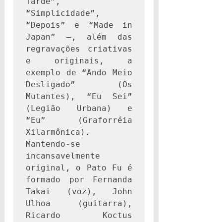
Tarde”, 
“Simplicidade”, 
“Depois” e “Made in 
Japan” –, além das 
regravações criativas 
e originais, a 
exemplo de “Ando Meio 
Desligado” (Os 
Mutantes), “Eu Sei” 
(Legião Urbana) e 
“Eu” (Graforréia 
Xilarmônica). 
Mantendo-se 
incansavelmente 
original, o Pato Fu é 
formado por Fernanda 
Takai (voz), John 
Ulhoa (guitarra), 
Ricardo Koctus 