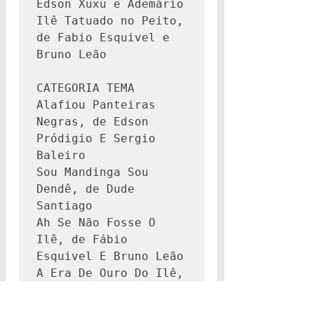
Edson Xuxu e Ademário
Ilê Tatuado no Peito, 
de Fabio Esquivel e 
Bruno Leão
CATEGORIA TEMA
Alafiou Panteiras 
Negras, de Edson 
Pródigio E Sergio 
Baleiro
Sou Mandinga Sou 
Dendê, de Dude 
Santiago
Ah Se Não Fosse O 
Ilê, de Fábio 
Esquivel E Bruno Leão
A Era De Ouro Do Ilê, 
de Joia Santos
Grito Da Vitória, de 